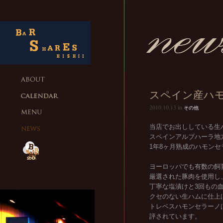
スペイン産ハモ
2010.10.13 in
その他
当店でお出ししている生
スペインアルブハーラ地
1年8ヶ月熟成のハモンセ
ヨーロッパでも有数の飼
厳選された豚肉を使用し
丁寧な塩漬けと3回もの
クセのない生ハムに仕上
トレベスハモンセラーノ
評されています。