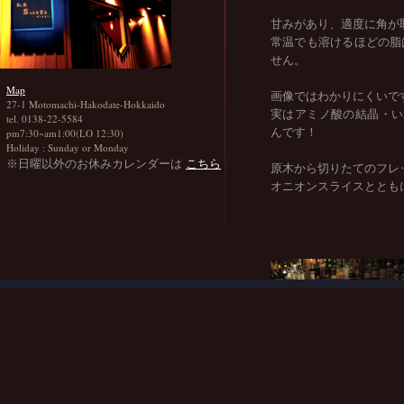
甘みがあり、適度に角が
常温でも溶けるほどの脂
せん。
Map
画像ではわかりにくいで
27-1 Motomachi-Hakodate-Hokkaido
実はアミノ酸の結晶・い
tel. 0138-22-5584
んです！
pm7:30~am1:00(LO 12:30)
Holiday : Sunday or Monday
※日曜以外のお休みカレンダーは
こちら
原木から切りたてのフレ
オニオンスライスととも
1050